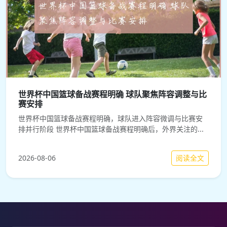
世界杯中国篮球备战赛程明确 球队聚焦阵容调整与比
赛安排
世界杯中国篮球备战赛程明确，球队进入阵容微调与比赛安
排并行阶段 世界杯中国篮球备战赛程明确后，外界关注的...
阅读全文
2026-08-06