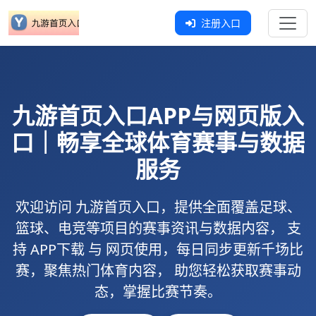
注册入口
九游首页入口
APP与网页版入
口｜畅享全球体育赛事与数据
服务
欢迎访问
九游首页入口
，提供全面覆盖足球、
篮球、电竞等项目的赛事资讯与数据内容， 支
持
APP下载
与
网页使用
，每日同步更新千场比
赛，聚焦热门体育内容， 助您轻松获取赛事动
态，掌握比赛节奏。