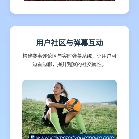
用户社区与弹幕互动
构建赛事评论区与实时弹幕系统，让用户可
边看边聊，提升观赛的社交属性。