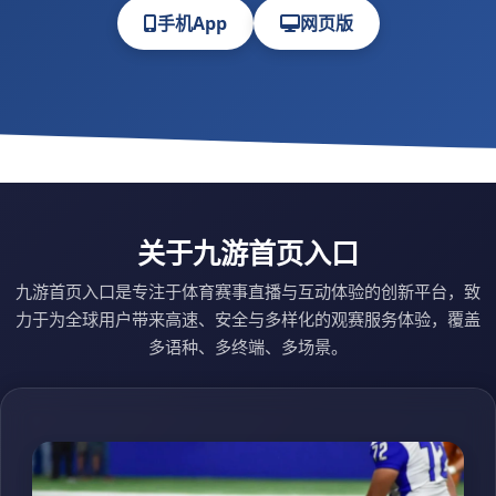
手机App
网页版
关于九游首页入口
九游首页入口是专注于体育赛事直播与互动体验的创新平台，致
力于为全球用户带来高速、安全与多样化的观赛服务体验，覆盖
多语种、多终端、多场景。