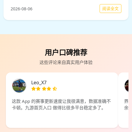
阅读全文
2026-08-06
用户口碑推荐
这些评论来自真实用户体验
Leo_X7
这款 App 的赛事更新速度让我很满意，数据准确不
界
卡顿。九游首页入口 做得比很多平台稳定多了。
余